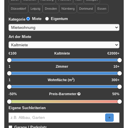
Düsseldorf
Leipzig
Dresden
Nürnberg
Dortmund
Essen
Miete
Eigentum
Kategorie
Art der Miete
€100
Kaltmiete
€2000+
1
Zimmer
10+
2
1
Wohnfläche (m
)
300+
-50%
Preis-Barometer
50%
Eigene Suchkriterien
+
Garage / Parkplatz