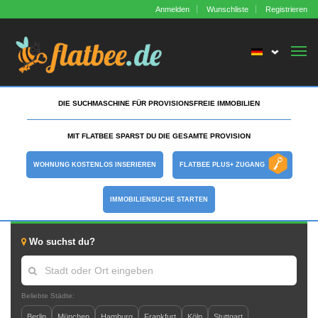
Anmelden
Wunschliste
Registrieren
GRUNDSTÜCK/
LAND
Togg
navi
Startseite
DIE SUCHMASCHINE FÜR PROVISIONSFREIE IMMOBILIEN
Immobiliensuche
MIT FLATBEE SPARST DU DIE GESAMTE PROVISION
Kostenlos inserieren
WOHNUNG KOSTENLOS INSERIEREN
FLATBEE PLUS+ ZUGANG
Kartensuche
IMMOBILIENSUCHE STARTEN
Über Flatbee
Wo suchst du?
Blog
Beliebte Städte:
Flatbee Plus+ Zugang
Berlin
München
Hamburg
Frankfurt
Köln
Stuttgart